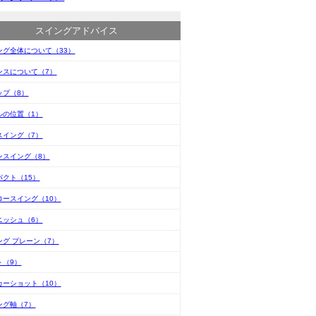
スイングアドバイス
ング全体について（33）
ンスについて（7）
ップ（8）
ルの位置（1）
スイング（7）
ンスイング（8）
パクト（15）
ロースイング（10）
ニッシュ（6）
ング プレーン（7）
ト（9）
カーショット（10）
ング軸（7）