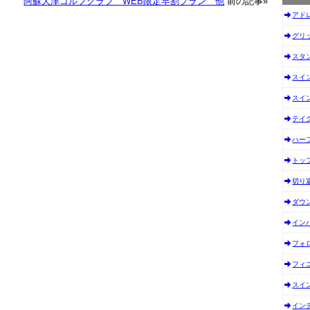
阿蘇大津ゴルフクラブ WEB限定早割プラン 他
前の記事»
アド
グリ
スタ
スイ
スイ
テイ
ハー
トッ
切り
ダウ
イン
フォ
フィ
スイ
イン