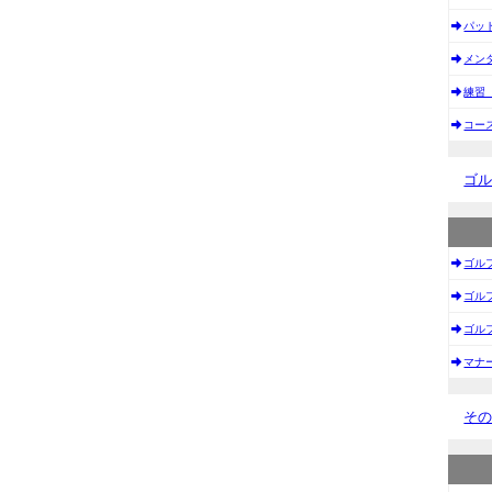
パッ
メン
練習
コー
ゴ
ゴル
ゴル
ゴル
マナ
そ