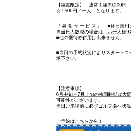
【組数限定】 通常１組39,200
☆7,500円／一人 となります。
『 昼 食 サ ー ビ ス 』 ■休
※当日人数減の場合は、お一人様9,
■他の優待券併用は出来ません。
■当日の予約状況によりスタートコ
承下さい。
【注意事項】
6
月中旬～7月上旬の梅雨時期は大
可能性がございます。
当日ご来場前に必ずゴルフ場へ状況
ご予約はこちらから！