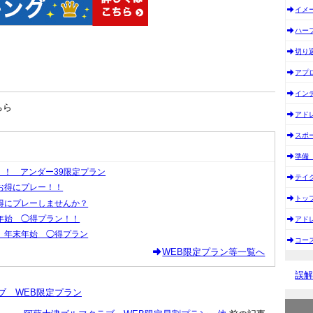
イメ
ハー
切り
アプ
イン
ちら
アド
スポ
準備
！！ アンダー39限定プラン
テイ
お得にプレー！！
トッ
得にプレーしませんか？
年始 ◯得プラン！！
アド
 年末年始 ◯得プラン
コー
WEB限定プラン等一覧へ
誤
ブ WEB限定プラン