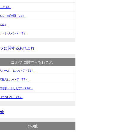
ト（14）
タル・精神面（23）
（21）
スマネジメント（7）
ルフに関するあれこれ
ゴルフに関するあれこれ
フルール について（71）
フ道具について（77）
フ雑学・トリビア（296）
ーについて（24）
の他
その他